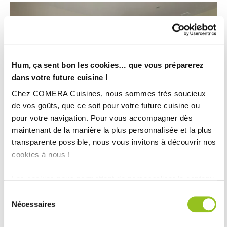
Hum, ça sent bon les cookies… que vous préparerez
dans votre future cuisine !
Chez COMERA Cuisines, nous sommes très soucieux
de vos goûts, que ce soit pour votre future cuisine ou
pour votre navigation. Pour vous accompagner dès
maintenant de la manière la plus personnalisée et la plus
transparente possible, nous vous invitons à découvrir nos
Cuisine bois et crème en L, design et gain de place
cookies à nous !
Les cookies nous permettent de personnaliser le contenu
et les annonces, d'offrir des fonctionnalités relatives aux
Sélection
médias sociaux et d'analyser notre trafic. Nous
Nécessaires
du
partageons également des informations sur l'utilisation de
consentement