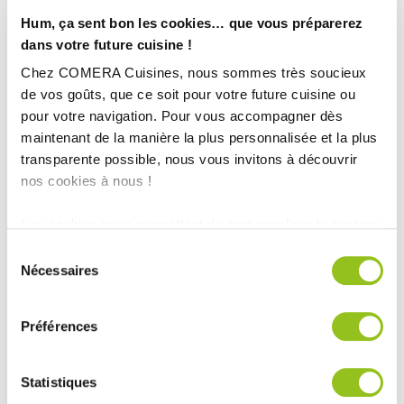
Hum, ça sent bon les cookies… que vous préparerez
dans votre future cuisine !
Chez COMERA Cuisines, nous sommes très soucieux
de vos goûts, que ce soit pour votre future cuisine ou
pour votre navigation. Pour vous accompagner dès
maintenant de la manière la plus personnalisée et la plus
transparente possible, nous vous invitons à découvrir
nos cookies à nous !
Les cookies nous permettent de personnaliser le contenu
INFORMATIONS
et les annonces, d'offrir des fonctionnalités relatives aux
Sélection
TECHNIQUES :
médias sociaux et d'analyser notre trafic. Nous
Nécessaires
du
partageons également des informations sur l'utilisation de
consentement
Ville :
Les Herbiers (85)
notre site avec nos partenaires de médias sociaux, de
Préférences
Magasin :
COMERA Cuisines Les Herbiers (85)
publicité et d'analyse, qui peuvent combiner celles-ci
avec d'autres informations que vous leur avez fournies
COMERA
-
En savoir plus
ou qu'ils ont collectées lors de votre utilisation de leurs
Statistiques
services.