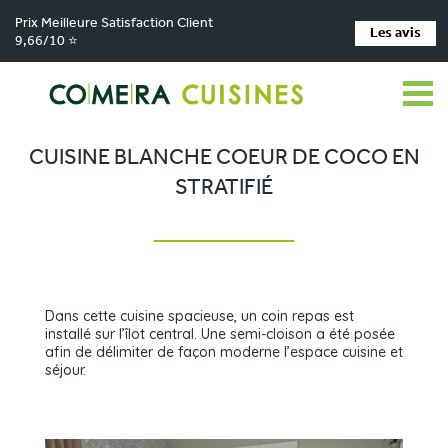
Prix Meilleure Satisfaction Client
Les avis
9,66/10 ⭐
Comera Cuisines
Nos magasins de cuisine
Cuisiniste LES HERBIERS
>
>
>
Réalisations
Cuisine blanche coeur de coco en stratifié
>
CUISINE BLANCHE COEUR DE COCO EN
STRATIFIÉ
Dans cette cuisine spacieuse, un coin repas est
installé sur l’îlot central. Une semi-cloison a été posée
afin de délimiter de façon moderne l’espace cuisine et
séjour.