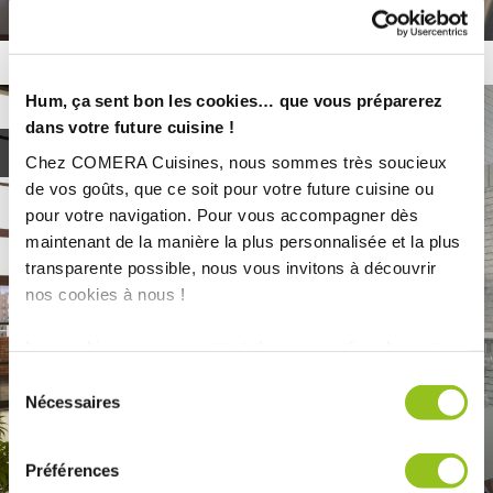
Hum, ça sent bon les cookies… que vous préparerez
dans votre future cuisine !
Tendances
Chez COMERA Cuisines, nous sommes très soucieux
de vos goûts, que ce soit pour votre future cuisine ou
pour votre navigation. Pour vous accompagner dès
maintenant de la manière la plus personnalisée et la plus
transparente possible, nous vous invitons à découvrir
nos cookies à nous !
Les cookies nous permettent de personnaliser le contenu
et les annonces, d'offrir des fonctionnalités relatives aux
Sélection
médias sociaux et d'analyser notre trafic. Nous
Nécessaires
du
partageons également des informations sur l'utilisation de
consentement
notre site avec nos partenaires de médias sociaux, de
01/06/2022
Préférences
publicité et d'analyse, qui peuvent combiner celles-ci