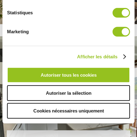
Concevoir une cuisine pastel et moderne
avec d'autres informations que vous leur avez fournies
ou qu'ils ont collectées lors de votre utilisation de leurs
LIRE
Statistiques
services.
Marketing
Tendances
Afficher les détails
Autoriser tous les cookies
Autoriser la sélection
Cookies nécessaires uniquement