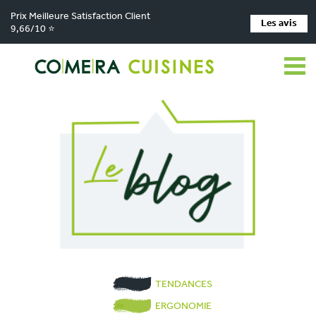
Prix Meilleure Satisfaction Client
Les avis
9,66/10 ⭐
TENDANCES
ERGONOMIE