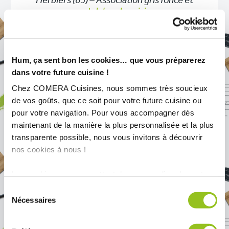
Herbiers (85) – Association gris foncé et
pastel dans la cuisine
En voici quelques-unes :
Hum, ça sent bon les cookies… que vous préparerez
Le blanc
dans votre future cuisine !
Chez COMERA Cuisines, nous sommes très soucieux
En matière de déco, la tendance est au
de vos goûts, que ce soit pour votre future cuisine ou
minimalisme. Marier le blanc avec une
pour votre navigation. Pour vous accompagner dès
couleur pastel en vogue est une
maintenant de la manière la plus personnalisée et la plus
excellente idée pour moderniser votre
transparente possible, nous vous invitons à découvrir
cuisine en toute simplicité. Cette
nos cookies à nous !
combinaison des plus élégantes donne
aussi l’impression d’un plus grand
Les cookies nous permettent de personnaliser le contenu
espace. Pour apporter du peps, vous
et les annonces, d'offrir des fonctionnalités relatives aux
pouvez ajouter une troisième couleur
Sélection
médias sociaux et d'analyser notre trafic. Nous
plus rayonnante comme le jaune
Nécessaires
du
tournesol, l’amarante, le vert émeraude,
partageons également des informations sur l'utilisation de
consentement
le rose vif, etc.
notre site avec nos partenaires de médias sociaux, de