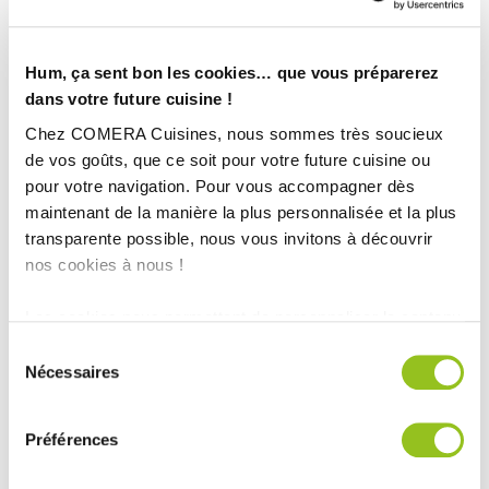
Hum, ça sent bon les cookies… que vous préparerez
dans votre future cuisine !
Chez COMERA Cuisines, nous sommes très soucieux
de vos goûts, que ce soit pour votre future cuisine ou
pour votre navigation. Pour vous accompagner dès
maintenant de la manière la plus personnalisée et la plus
transparente possible, nous vous invitons à découvrir
nos cookies à nous !
Les cookies nous permettent de personnaliser le contenu
et les annonces, d'offrir des fonctionnalités relatives aux
Sélection
médias sociaux et d'analyser notre trafic. Nous
Nécessaires
du
partageons également des informations sur l'utilisation de
consentement
notre site avec nos partenaires de médias sociaux, de
Préférences
publicité et d'analyse, qui peuvent combiner celles-ci
LES ENGAGEMENTS EN
avec d'autres informations que vous leur avez fournies