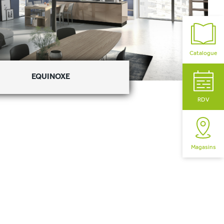
Catalogue
EQUINOXE
RDV
Magasins