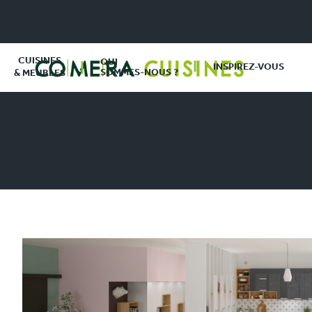
CUISINES
QUI
INSPIREZ-VOUS
SOMMES-NOUS ?
& MEUBLES