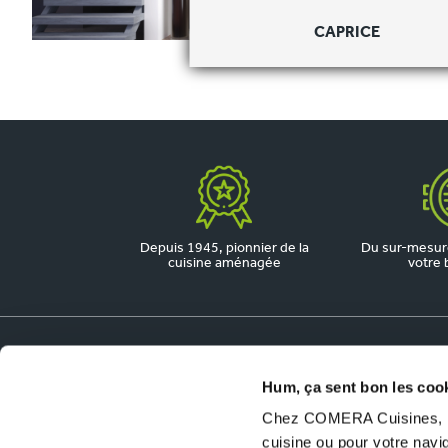
CAPRICE
Depuis 1945, pionnier de la
Du sur-mesure
cuisine aménagée
votre 
Dossiers utiles
Hum, ça sent bon les coo
Chez COMERA Cuisines, no
COMERA Jobs
cuisine ou pour votre nav