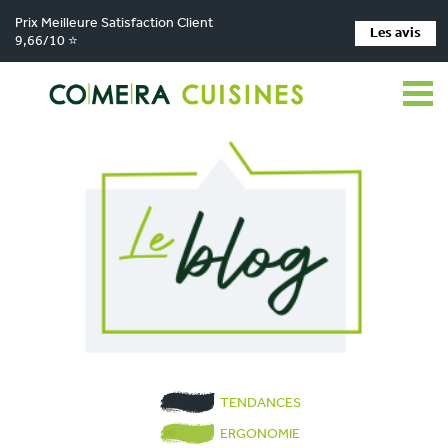
Prix Meilleure Satisfaction Client
Les avis
9,66/10 ⭐
TENDANCES
ERGONOMIE