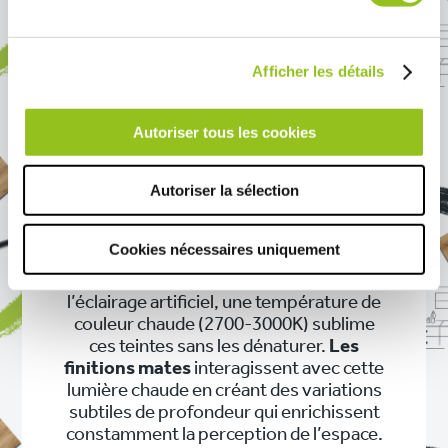
adoucit le tout. Le beige chaud, relevé
par des touches de graphite, est une
alternative pleine de charme aux
Afficher les détails
cuisines claires traditionnelles.
La lumière
joue également un rôle
Autoriser tous les cookies
déterminant dans l’expression de ces
couleurs. La lumière naturelle module
Autoriser la sélection
leurs nuances tout au long de la journée :
un vert olive capte des tonalités chaudes
le matin, vire au gris en fin d’après-midi.
Cookies nécessaires uniquement
Cette variation permanente
maintient
la cuisine vivante
, jamais figée. Pour
l’éclairage artificiel, une température de
couleur chaude (2700-3000K) sublime
ces teintes sans les dénaturer.
Les
finitions mates
interagissent avec cette
lumière chaude en créant des variations
subtiles de profondeur qui enrichissent
constamment la perception de l’espace.