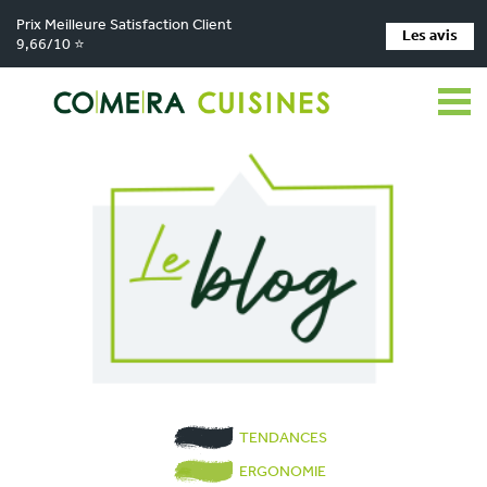
Prix Meilleure Satisfaction Client
Les avis
9,66/10 ⭐
TENDANCES
ERGONOMIE