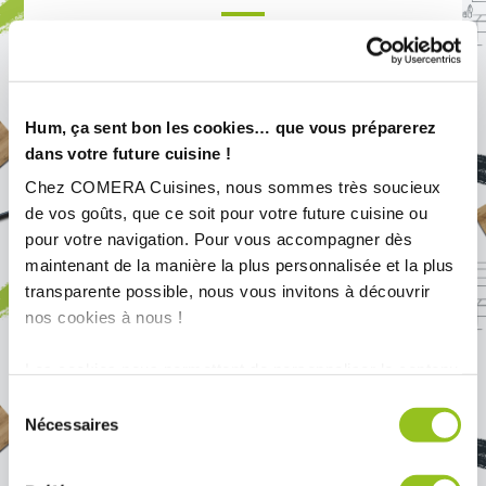
Une
petite cuisine
demande un peu de
méthode. Avant de choisir les meubles, il
faut déterminer les priorités : cuisiner
Hum, ça sent bon les cookies… que vous préparerez
souvent, recevoir, ou simplement
préparer les repas du quotidien.
dans votre future cuisine !
Chez COMERA Cuisines, nous sommes très soucieux
Le mobilier doit suivre cette logique. Les
de vos goûts, que ce soit pour votre future cuisine ou
meubles hauts
augmentent la capacité
pour votre navigation. Pour vous accompagner dès
de rangement, tandis que les
portes
maintenant de la manière la plus personnalisée et la plus
coulissantes
évitent les chocs dans les
transparente possible, nous vous invitons à découvrir
espaces étroits. Les paniers d’angle
nos cookies à nous !
rotatifs, les tablettes coulissantes ou les
barres murales modulables facilitent le
Les cookies nous permettent de personnaliser le contenu
rangement sans empiéter sur la zone de
et les annonces, d'offrir des fonctionnalités relatives aux
travail.
Sélection
médias sociaux et d'analyser notre trafic. Nous
Nécessaires
du
partageons également des informations sur l'utilisation de
consentement
Côté électroménager, les innovations
notre site avec nos partenaires de médias sociaux, de
actuelles permettent de gagner un