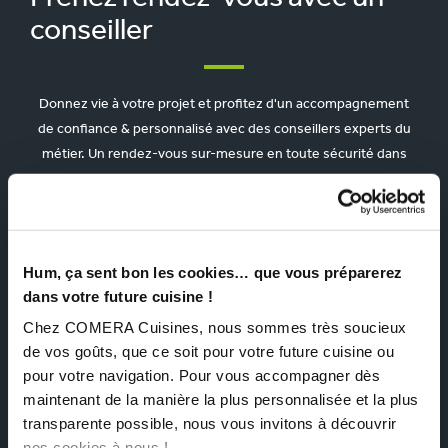
conseiller
Donnez vie à votre projet et profitez d'un accompagnement
de confiance & personnalisé avec des conseillers experts du
métier. Un rendez-vous sur-mesure en toute sécurité dans
votre magasin proche de chez vous.
VOS INFORMATIONS
Hum, ça sent bon les cookies… que vous préparerez
Prénom
Pré
dans votre future cuisine !
et
nom
*
Chez COMERA Cuisines, nous sommes très soucieux
de vos goûts, que ce soit pour votre future cuisine ou
Nom
pour votre navigation. Pour vous accompagner dès
maintenant de la manière la plus personnalisée et la plus
transparente possible, nous vous invitons à découvrir
nos cookies à nous !