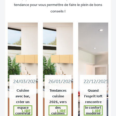
tendance pour vous permettre de faire le plein de bons
conseils !
24/03/2026
26/01/2026
22/12/2025
Cuisine
Tendances
Quand
avec bar,
cuisine
l’esprit loft
créer un
2026, vers
rencontre
espace
des
le confort
LIRE
LIRE
LIRE
convivial
cuisines
moderne