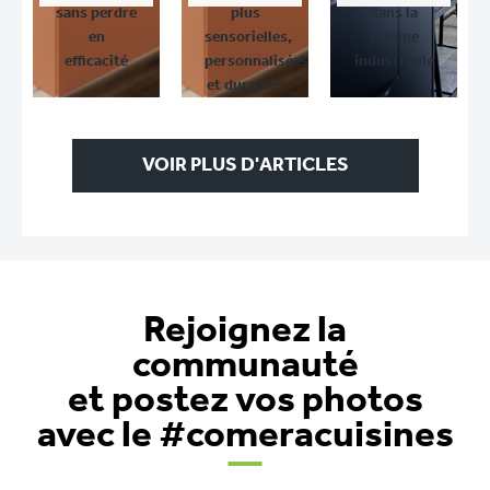
sans perdre
plus
dans la
en
sensorielles,
cuisine
efficacité
personnalisées
industrielle
et durables
VOIR PLUS D'ARTICLES
Rejoignez la
communauté
et postez vos photos
avec le #comeracuisines