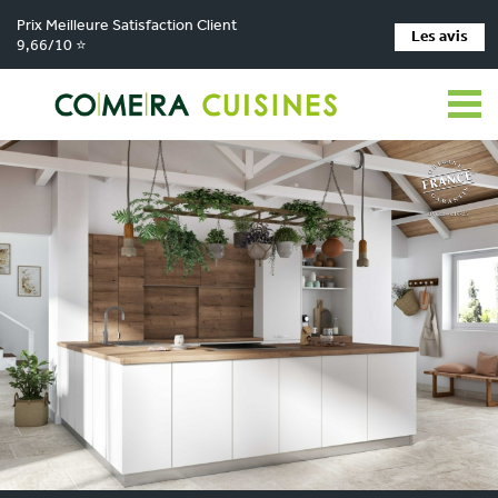
Prix Meilleure Satisfaction Client
Les avis
9,66/10 ⭐
COMERA Cuisines
Cuisine sur mesure
Cuisine finition bois et minéral
Cuisine sur mesure BOHEME