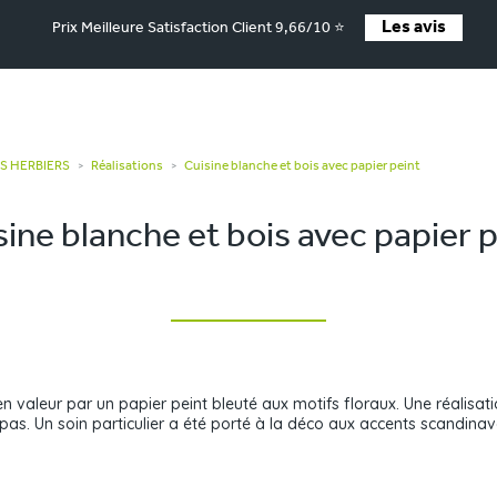
Les avis
Prix Meilleure Satisfaction Client 9,66/10 ⭐
ES HERBIERS
Réalisations
Cuisine blanche et bois avec papier peint
>
>
sine blanche et bois avec papier p
n valeur par un papier peint bleuté aux motifs floraux. Une réalisa
pas. Un soin particulier a été porté à la déco aux accents scandina