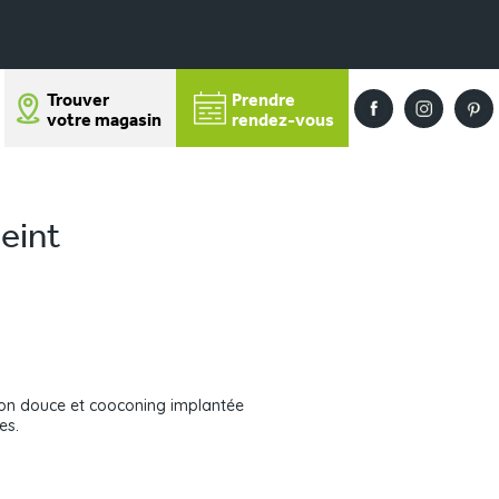
Trouver
Prendre
votre magasin
rendez-vous
eint
tion douce et cooconing implantée
ves.