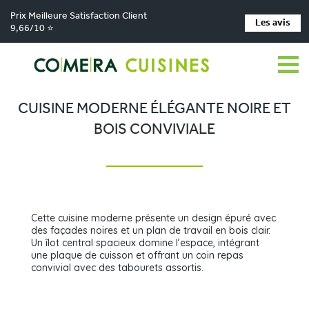
Prix Meilleure Satisfaction Client
Les avis
9,66/10 ⭐
Comera Cuisines
Nos magasins de cuisine
Cuisiniste LES HERBIERS
>
>
>
Réalisations
Cuisine moderne élégante noire et bois conviviale
>
CUISINE MODERNE ÉLÉGANTE NOIRE ET
BOIS CONVIVIALE
Cette cuisine moderne présente un design épuré avec
des façades noires et un plan de travail en bois clair.
Un îlot central spacieux domine l’espace, intégrant
une plaque de cuisson et offrant un coin repas
convivial avec des tabourets assortis.