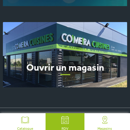
© 2026 COMERA Cuisines, tous droits réservés
-
Plan du site
-
Mentions Légales
-
FAQ
-
Contact Presse
Catalogue
RDV
Magasins