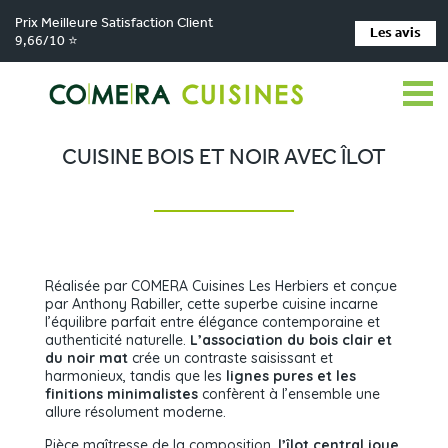
Prix Meilleure Satisfaction Client
Les avis
9,66/10 ⭐
Comera Cuisines
Nos magasins de cuisine
Cuisiniste LES HERBIERS
>
>
>
Réalisations
Cuisine bois et noir avec îlot
>
CUISINE BOIS ET NOIR AVEC ÎLOT
Réalisée par COMERA Cuisines Les Herbiers et conçue
par Anthony Rabiller, cette superbe cuisine incarne
l’équilibre parfait entre élégance contemporaine et
authenticité naturelle.
L’association du bois clair et
du noir mat
crée un contraste saisissant et
harmonieux, tandis que les
lignes pures et les
finitions minimalistes
confèrent à l’ensemble une
allure résolument moderne.
Pièce maîtresse de la composition,
l’îlot central joue