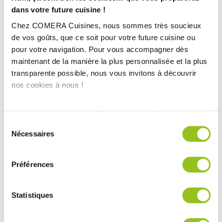
dans votre future cuisine !
Chez COMERA Cuisines, nous sommes très soucieux
de vos goûts, que ce soit pour votre future cuisine ou
pour votre navigation. Pour vous accompagner dès
maintenant de la manière la plus personnalisée et la plus
transparente possible, nous vous invitons à découvrir
nos cookies à nous !
INFORMATIONS
Les cookies nous permettent de personnaliser le contenu
TECHNIQUES :
et les annonces, d'offrir des fonctionnalités relatives aux
Sélection
médias sociaux et d'analyser notre trafic. Nous
Nécessaires
du
Ville :
Réalisée par Anthony Rabiller
partageons également des informations sur l'utilisation de
consentement
Magasin :
COMERA Cuisines Les Herbiers (85)
notre site avec nos partenaires de médias sociaux, de
Préférences
publicité et d'analyse, qui peuvent combiner celles-ci
COMERA
-
En savoir plus
avec d'autres informations que vous leur avez fournies
ou qu'ils ont collectées lors de votre utilisation de leurs
Statistiques
services.
Rencontrez votre cuisiniste