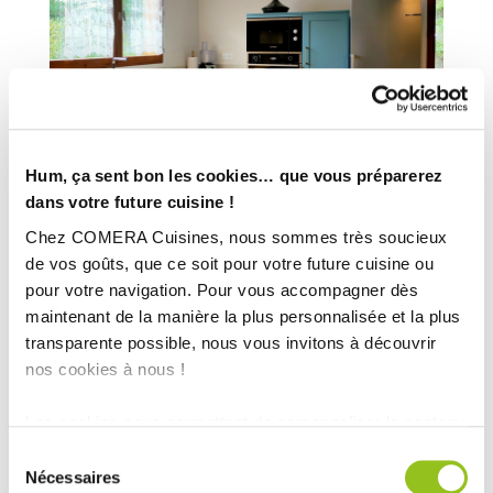
Hum, ça sent bon les cookies… que vous préparerez
dans votre future cuisine !
Chez COMERA Cuisines, nous sommes très soucieux
de vos goûts, que ce soit pour votre future cuisine ou
pour votre navigation. Pour vous accompagner dès
maintenant de la manière la plus personnalisée et la plus
transparente possible, nous vous invitons à découvrir
nos cookies à nous !
Les cookies nous permettent de personnaliser le contenu
et les annonces, d'offrir des fonctionnalités relatives aux
Sélection
médias sociaux et d'analyser notre trafic. Nous
Nécessaires
du