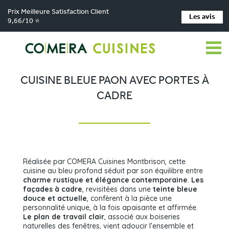
Prix Meilleure Satisfaction Client
Les avis
9,66/10 ⭐
Comera Cuisines
Nos magasins de cuisine
Cuisiniste MONTBRISON
>
>
>
Réalisations
Cuisine bleue paon avec portes à cadre
>
CUISINE BLEUE PAON AVEC PORTES À
CADRE
Réalisée par COMERA Cuisines Montbrison, cette
cuisine au bleu profond séduit par son équilibre entre
charme rustique et élégance contemporaine
.
Les
façades à cadre
, revisitées dans une
teinte bleue
douce et actuelle
, confèrent à la pièce une
personnalité unique, à la fois apaisante et affirmée.
Le plan de travail clair
, associé aux boiseries
naturelles des fenêtres, vient adoucir l’ensemble et