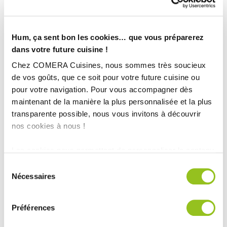
Hum, ça sent bon les cookies… que vous préparerez
dans votre future cuisine !
Chez COMERA Cuisines, nous sommes très soucieux
de vos goûts, que ce soit pour votre future cuisine ou
pour votre navigation. Pour vous accompagner dès
maintenant de la manière la plus personnalisée et la plus
transparente possible, nous vous invitons à découvrir
nos cookies à nous !
Les cookies nous permettent de personnaliser le contenu
INFORMATIONS
et les annonces, d'offrir des fonctionnalités relatives aux
Sélection
TECHNIQUES :
médias sociaux et d'analyser notre trafic. Nous
Nécessaires
du
partageons également des informations sur l'utilisation de
consentement
Ville :
Les Herbiers (85)
notre site avec nos partenaires de médias sociaux, de
Préférences
Magasin :
COMERA Cuisines Les Herbiers (85)
publicité et d'analyse, qui peuvent combiner celles-ci
avec d'autres informations que vous leur avez fournies
COMERA