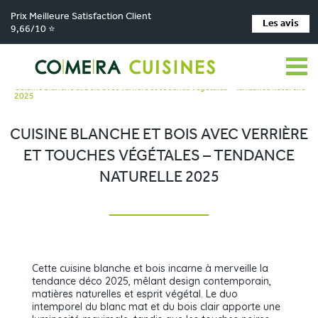
Prix Meilleure Satisfaction Client
Les avis
9,66/10 ⭐
Comera Cuisines
Nos magasins de cuisine
Cuisiniste LES HERBIERS
>
>
>
Réalisations
>
Cuisine blanche et bois avec verrière et touches végétales – Tendance naturelle
2025
CUISINE BLANCHE ET BOIS AVEC VERRIÈRE
ET TOUCHES VÉGÉTALES – TENDANCE
NATURELLE 2025
Cette cuisine blanche et bois incarne à merveille la
tendance déco 2025, mêlant design contemporain,
matières naturelles et esprit végétal. Le duo
intemporel du blanc mat et du bois clair apporte une