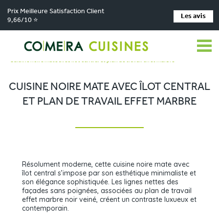
Prix Meilleure Satisfaction Client
Les avis
9,66/10 ⭐
Comera Cuisines
Nos magasins de cuisine
Cuisiniste Cholet
>
>
>
Réalisations
>
Cuisine noire mate avec îlot central et plan de travail effet marbre
CUISINE NOIRE MATE AVEC ÎLOT CENTRAL
ET PLAN DE TRAVAIL EFFET MARBRE
Résolument moderne, cette cuisine noire mate avec
îlot central s’impose par son esthétique minimaliste et
son élégance sophistiquée. Les lignes nettes des
façades sans poignées, associées au plan de travail
effet marbre noir veiné, créent un contraste luxueux et
contemporain.