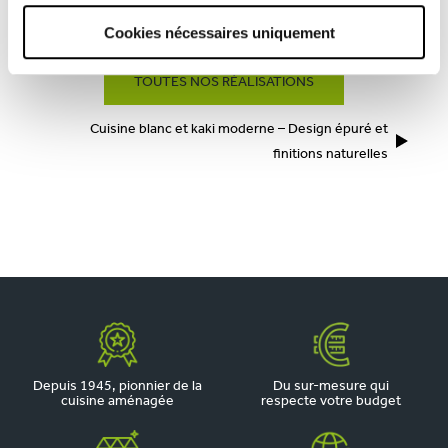
CUISINE BLANCHE ET BOIS AVEC VERRIÈRE ET TOUCHES
Cookies nécessaires uniquement
VÉGÉTALES – TENDANCE NATURELLE 2025
TOUTES NOS RÉALISATIONS
Cuisine blanc et kaki moderne – Design épuré et
finitions naturelles
Depuis 1945, pionnier de la
Du sur-mesure qui
cuisine aménagée
respecte votre budget