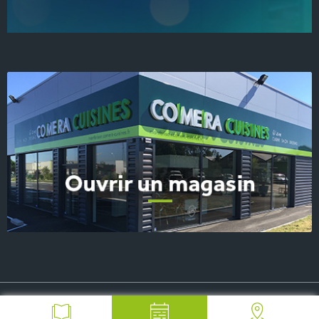
© 2026 COMERA Cuisines, tous droits réservés
-
Plan du site
-
Mentions Légales
-
FAQ
-
Contact Presse