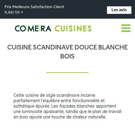
Prix Meilleure Satisfaction Client
Les avis
9,66/10 ⭐
Comera Cuisines
Nos magasins de cuisine
Cuisiniste LES HERBIERS
>
>
>
Réalisations
Cuisine scandinave douce blanche bois
>
CUISINE SCANDINAVE DOUCE BLANCHE
BOIS
Cette cuisine de style scandinave incarne
parfaitement l’équilibre entre fonctionnalité et
esthétique épurée. Les façades blanches apportent
une luminosité apaisante, tandis que le plan de travail
en bois ajoute une touche de chaleur naturelle.