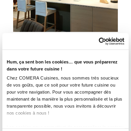
INFORMATIONS
Hum, ça sent bon les cookies… que vous préparerez
TECHNIQUES :
dans votre future cuisine !
Ville :
Montbrison (42)
Chez COMERA Cuisines, nous sommes très soucieux
Magasin :
COMERA Cuisines à Montbrison (42)
de vos goûts, que ce soit pour votre future cuisine ou
pour votre navigation. Pour vous accompagner dès
COMERA
-
En savoir plus
maintenant de la manière la plus personnalisée et la plus
transparente possible, nous vous invitons à découvrir
nos cookies à nous !
Rencontrez votre cuisiniste
Les cookies nous permettent de personnaliser le contenu
Prendre rendez-vous