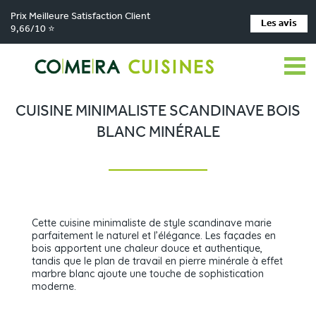
Prix Meilleure Satisfaction Client
Les avis
9,66/10 ⭐
Comera Cuisines
Nos magasins de cuisine
Cuisiniste MONTBRISON
>
>
>
Réalisations
Cuisine minimaliste scandinave bois blanc minérale
>
CUISINE MINIMALISTE SCANDINAVE BOIS
BLANC MINÉRALE
Cette cuisine minimaliste de style scandinave marie
parfaitement le naturel et l’élégance. Les façades en
bois apportent une chaleur douce et authentique,
tandis que le plan de travail en pierre minérale à effet
marbre blanc ajoute une touche de sophistication
moderne.