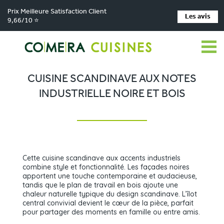
Prix Meilleure Satisfaction Client
Les avis
9,66/10 ⭐
Comera Cuisines
Nos magasins de cuisine
Cuisiniste MONTBRISON
>
>
>
Réalisations
Cuisine scandinave aux notes industrielle noire et bois
>
CUISINE SCANDINAVE AUX NOTES
INDUSTRIELLE NOIRE ET BOIS
Cette cuisine scandinave aux accents industriels
combine style et fonctionnalité. Les façades noires
apportent une touche contemporaine et audacieuse,
tandis que le plan de travail en bois ajoute une
chaleur naturelle typique du design scandinave. L’îlot
central convivial devient le cœur de la pièce, parfait
pour partager des moments en famille ou entre amis.