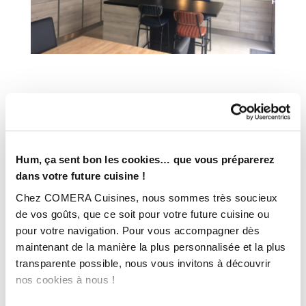
INFORMATIONS
TECHNIQUES :
Superficie :
Plus de 20m2
Hum, ça sent bon les cookies… que vous préparerez
Plan de travail :
Stratifié
dans votre future cuisine !
Année :
2021
Chez COMERA Cuisines, nous sommes très soucieux
Ville :
Les Herbiers (85)
de vos goûts, que ce soit pour votre future cuisine ou
Magasin :
COMERA Cuisines Les Herbiers (85)
pour votre navigation. Pour vous accompagner dès
maintenant de la manière la plus personnalisée et la plus
COMERA
-
En savoir plus
transparente possible, nous vous invitons à découvrir
nos cookies à nous !
Rencontrez votre cuisiniste