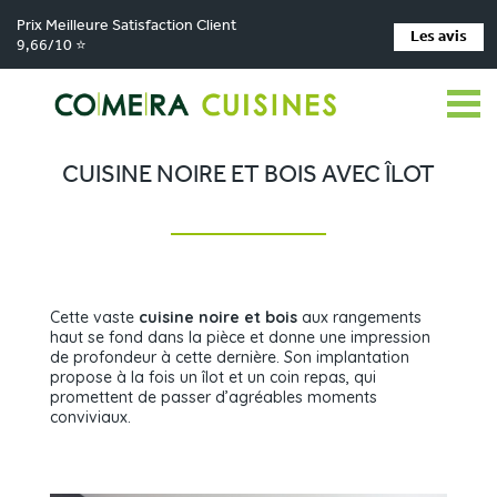
Prix Meilleure Satisfaction Client
Les avis
9,66/10 ⭐
Comera Cuisines
Nos magasins de cuisine
Cuisiniste LES HERBIERS
>
>
>
Réalisations
Cuisine noire et bois avec îlot
>
CUISINE NOIRE ET BOIS AVEC ÎLOT
Cette vaste
cuisine noire et bois
aux rangements
haut se fond dans la pièce et donne une impression
de profondeur à cette dernière. Son implantation
propose à la fois un îlot et un coin repas, qui
promettent de passer d’agréables moments
conviviaux.