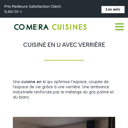
Prix Meilleure Satisfaction Client
Les avis
9,66/10 ⭐
Comera Cuisines
Nos magasins de cuisine
Cuisiniste LES HERBIERS
>
>
>
Réalisations
Cuisine en U avec verrière
>
CUISINE EN U AVEC VERRIÈRE
Une
cuisine en U
qui optimise l’espace, coupée de
l’espace de vie grâce à une verrière. Une ambiance
industrielle renforcée par le mélange du gris patiné et
du blanc.