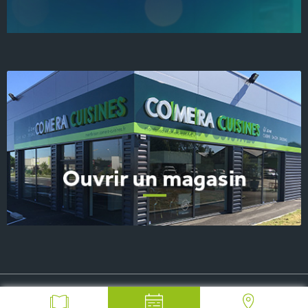
© 2026 COMERA Cuisines, tous droits réservés
-
Plan du site
-
Mentions Légales
-
FAQ
-
Contact Presse