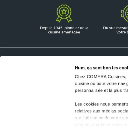
Depuis 1945, pionnier de la
Du sur-mesure
cuisine aménagée
votre 
Dossiers utiles
Hum, ça sent bon les coo
Chez COMERA Cuisines, no
COMERA Jobs
cuisine ou pour votre nav
Ouvrir un magasin COMERA Cuisines
personnalisée et la plus t
Les cookies nous permetten
relatives aux médias socia
sur l'utilisation de notre 
peuvent combiner celles-ci