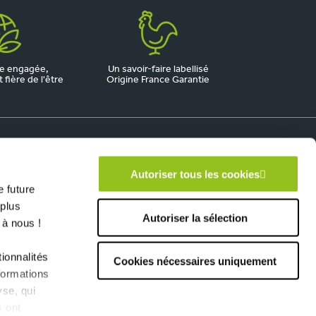
e engagée,
Un savoir-faire labellisé
fière de l'être
Origine France Garantie
Autoriser tous les cookies
 future
 plus
Autoriser la sélection
 à nous !
ionnalités
Cookies nécessaires uniquement
formations
yse, qui
s ont