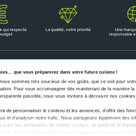
 qui respecte
La qualité, notre priorité
Une marqu
budget
responsable et 
kies… que vous préparerez dans votre future cuisine !
us sommes très soucieux de vos goûts, que ce soit pour votre
igation. Pour vous accompagner dès maintenant de la manière la
ransparente possible, nous vous invitons à découvrir nos cookies
t de personnaliser le contenu et les annonces, d'offrir des fonct
ux et d'analyser notre trafic. Nous partageons également des in
site avec nos partenaires de médias sociaux, de publicité et d'anal
 avec d'autres informations que vous leur avez fournies ou qu'il