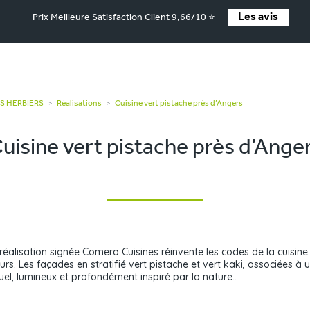
Les avis
Prix Meilleure Satisfaction Client 9,66/10 ⭐
ES HERBIERS
Réalisations
Cuisine vert pistache près d’Angers
>
>
uisine vert pistache près d’Ange
réalisation signée Comera Cuisines réinvente les codes de la cuisin
eurs. Les façades en stratifié vert pistache et vert kaki, associées à
uel, lumineux et profondément inspiré par la nature..