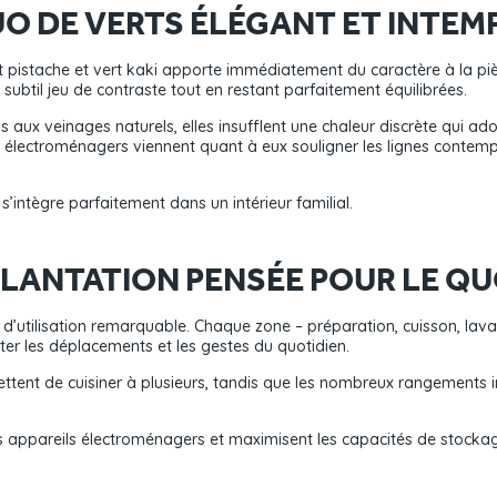
UO DE VERTS ÉLÉGANT ET INTEM
rt pistache et vert kaki apporte immédiatement du caractère à la piè
n subtil jeu de contraste tout en restant parfaitement équilibrées.
 aux veinages naturels, elles insufflent une chaleur discrète qui ad
ils électroménagers viennent quant à eux souligner les lignes contem
s’intègre parfaitement dans un intérieur familial.
PLANTATION PENSÉE POUR LE QU
t d’utilisation remarquable. Chaque zone – préparation, cuisson, la
iter les déplacements et les gestes du quotidien.
ttent de cuisiner à plusieurs, tandis que les nombreux rangements 
es appareils électroménagers et maximisent les capacités de stockag