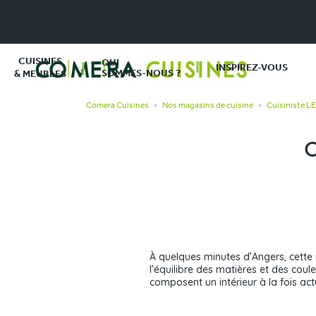
CUISINES
QUI
INSPIREZ-VOUS
SOMMES-NOUS ?
& MEUBLES
Comera Cuisines
Nos magasins de cuisine
Cuisiniste L
>
>
C
À quelques minutes d’Angers, cette 
l’équilibre des matières et des coul
composent un intérieur à la fois act