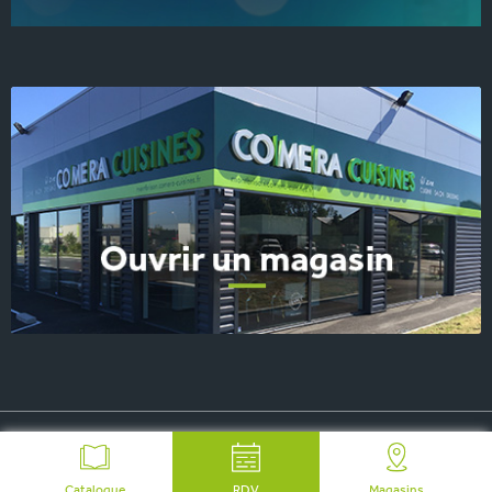
© 2026 COMERA Cuisines, tous droits réservés
-
Plan du site
-
Mentions Légales
-
FAQ
-
Contact Presse
Catalogue
RDV
Magasins