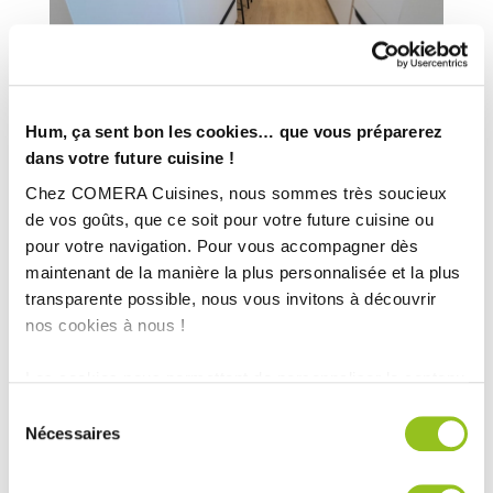
Hum, ça sent bon les cookies… que vous préparerez
dans votre future cuisine !
Chez COMERA Cuisines, nous sommes très soucieux
de vos goûts, que ce soit pour votre future cuisine ou
pour votre navigation. Pour vous accompagner dès
maintenant de la manière la plus personnalisée et la plus
transparente possible, nous vous invitons à découvrir
nos cookies à nous !
Les cookies nous permettent de personnaliser le contenu
et les annonces, d'offrir des fonctionnalités relatives aux
Sélection
médias sociaux et d'analyser notre trafic. Nous
Nécessaires
du
partageons également des informations sur l'utilisation de
consentement
notre site avec nos partenaires de médias sociaux, de