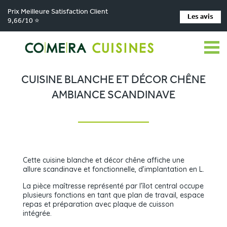
Prix Meilleure Satisfaction Client
Les avis
9,66/10 ⭐
Comera Cuisines
Nos magasins de cuisine
Cuisiniste LES HERBIERS
>
>
>
Réalisations
Cuisine blanche et décor chêne ambiance scandinave
>
CUISINE BLANCHE ET DÉCOR CHÊNE
AMBIANCE SCANDINAVE
Cette cuisine blanche et décor chêne affiche une
allure scandinave et fonctionnelle, d’implantation en L.
La pièce maîtresse représenté par l’îlot central occupe
plusieurs fonctions en tant que plan de travail, espace
repas et préparation avec plaque de cuisson
intégrée.