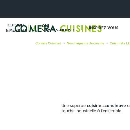
CUISINES
QUI
INSPIREZ-VOUS
SOMMES-NOUS ?
& MEUBLES
Comera Cuisines
Nos magasins de cuisine
Cuisiniste L
>
>
Une superbe
cuisine scandinave
av
touche industrielle à l’ensemble.