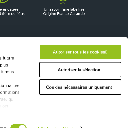
e engagée,
Un savoir-faire labellisé
fière de l'être
Origine France Garantie
Autoriser tous les cookies
 future
 plus
Autoriser la sélection
 à nous !
ionnalités
Cookies nécessaires uniquement
formations
yse, qui
s ont