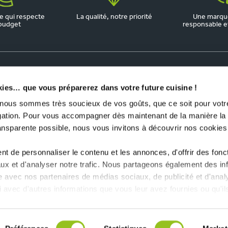
 qui respecte
La qualité, notre priorité
Une marqu
budget
responsable et 
kies… que vous préparerez dans votre future cuisine !
us sommes très soucieux de vos goûts, que ce soit pour votre
igation. Pour vous accompagner dès maintenant de la manière la
ransparente possible, nous vous invitons à découvrir nos cookies
t de personnaliser le contenu et les annonces, d'offrir des fonct
ux et d'analyser notre trafic. Nous partageons également des in
site avec nos partenaires de médias sociaux, de publicité et d'anal
 avec d'autres informations que vous leur avez fournies ou qu'il
lisation de leurs services.