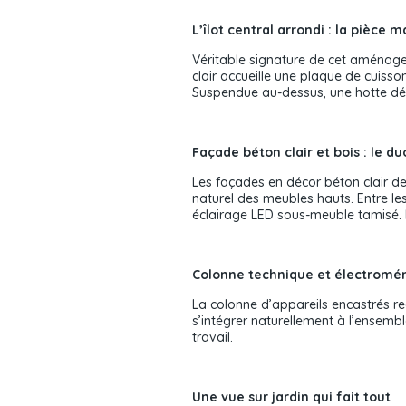
L’îlot central arrondi : la pièce m
Véritable signature de cet aménageme
clair accueille une plaque de cuisso
Suspendue au-dessus, une hotte déc
Façade béton clair et bois : le d
Les façades en décor béton clair de
naturel des meubles hauts. Entre le
éclairage LED sous-meuble tamisé. L
Colonne technique et électromé
La colonne d’appareils encastrés r
s’intégrer naturellement à l’ensemb
travail.
Une vue sur jardin qui fait tout