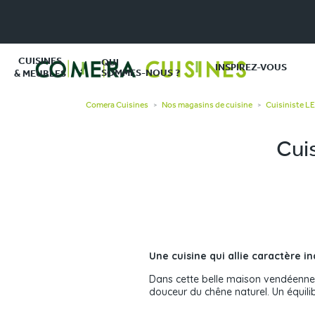
CUISINES
QUI
INSPIREZ-VOUS
SOMMES-NOUS ?
& MEUBLES
Comera Cuisines
Nos magasins de cuisine
Cuisiniste L
>
>
Cuis
Une cuisine qui allie caractère in
Dans cette belle maison vendéenne, 
douceur du chêne naturel. Un équil