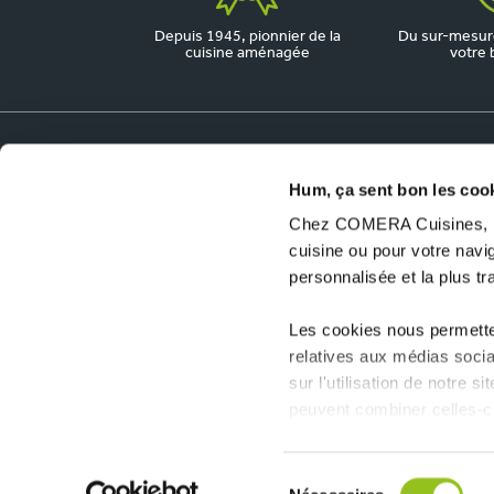
Depuis 1945, pionnier de la
Du sur-mesure
cuisine aménagée
votre 
Dossiers utiles
Hum, ça sent bon les coo
Chez COMERA Cuisines, no
COMERA Jobs
cuisine ou pour votre nav
Ouvrir un magasin COMERA Cuisines
personnalisée et la plus t
Les cookies nous permetten
relatives aux médias socia
sur l'utilisation de notre 
peuvent combiner celles-ci
collectées lors de votre uti
Sélection