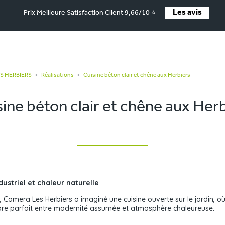
Les avis
Prix Meilleure Satisfaction Client 9,66/10 ⭐
ES HERBIERS
Réalisations
Cuisine béton clair et chêne aux Herbiers
>
>
ine béton clair et chêne aux Her
dustriel et chaleur naturelle
Comera Les Herbiers a imaginé une cuisine ouverte sur le jardin, où 
ibre parfait entre modernité assumée et atmosphère chaleureuse.