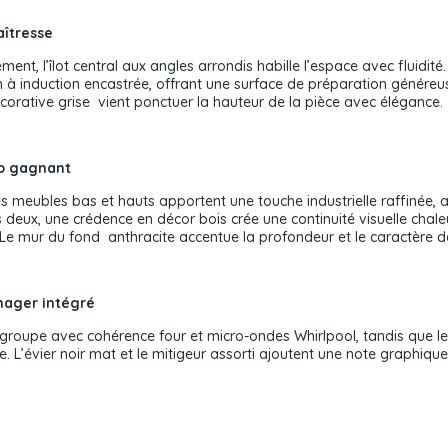
aîtresse
nt, l’îlot central aux angles arrondis habille l’espace avec fluidité
n à induction encastrée, offrant une surface de préparation généreuse
orative grise vient ponctuer la hauteur de la pièce avec élégance.
uo gagnant
s meubles bas et hauts apportent une touche industrielle raffinée, 
s deux, une crédence en décor bois crée une continuité visuelle chal
e mur du fond anthracite accentue la profondeur et le caractère de 
nager intégré
egroupe avec cohérence four et micro-ondes Whirlpool, tandis que le
le. L’évier noir mat et le mitigeur assorti ajoutent une note graphiq