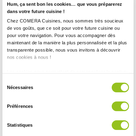
Hum, ça sent bon les cookies… que vous préparerez
dans votre future cuisine !
Chez COMERA Cuisines, nous sommes très soucieux
de vos goûts, que ce soit pour votre future cuisine ou
pour votre navigation. Pour vous accompagner dès
maintenant de la manière la plus personnalisée et la plus
transparente possible, nous vous invitons à découvrir
nos cookies à nous !
Les cookies nous permettent de personnaliser le contenu
et les annonces, d'offrir des fonctionnalités relatives aux
Sélection
médias sociaux et d'analyser notre trafic. Nous
Nécessaires
du
partageons également des informations sur l'utilisation de
consentement
notre site avec nos partenaires de médias sociaux, de
Préférences
publicité et d'analyse, qui peuvent combiner celles-ci
avec d'autres informations que vous leur avez fournies
ou qu'ils ont collectées lors de votre utilisation de leurs
Statistiques
services.