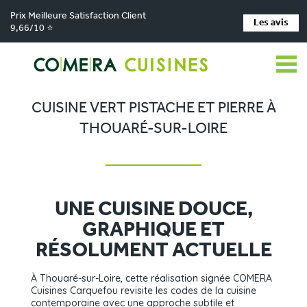
Prix Meilleure Satisfaction Client
Les avis
9,66/10 ⭐
Comera Cuisines
Nos magasins de cuisine
Cuisiniste Carquefou
>
>
>
Réalisations
Cuisine vert pistache et pierre à Thouaré-sur-Loire
>
CUISINE VERT PISTACHE ET PIERRE À
THOUARÉ-SUR-LOIRE
UNE CUISINE DOUCE,
GRAPHIQUE ET
RÉSOLUMENT ACTUELLE
À Thouaré-sur-Loire, cette réalisation signée COMERA
Cuisines Carquefou revisite les codes de la cuisine
contemporaine avec une approche subtile et