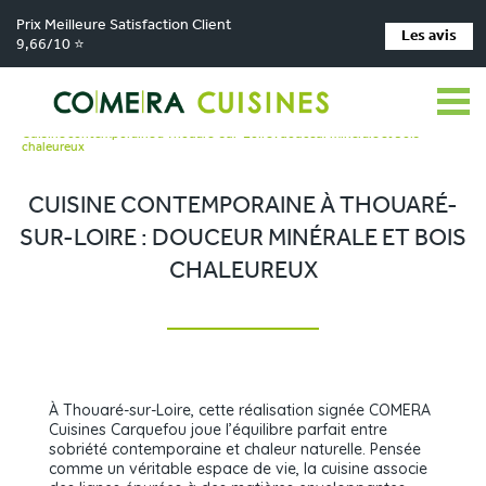
Prix Meilleure Satisfaction Client
Les avis
9,66/10 ⭐
Comera Cuisines
Nos magasins de cuisine
Cuisiniste Carquefou
>
>
>
Réalisations
>
Cuisine contemporaine à Thouaré-sur-Loire : douceur minérale et bois
chaleureux
CUISINE CONTEMPORAINE À THOUARÉ-
SUR-LOIRE : DOUCEUR MINÉRALE ET BOIS
CHALEUREUX
À Thouaré-sur-Loire, cette réalisation signée COMERA
Cuisines Carquefou joue l’équilibre parfait entre
sobriété contemporaine et chaleur naturelle. Pensée
comme un véritable espace de vie, la cuisine associe