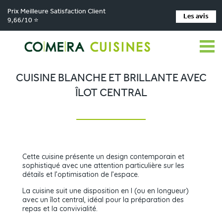
Prix Meilleure Satisfaction Client
Les avis
9,66/10 ⭐
Comera Cuisines
Nos magasins de cuisine
Cuisiniste LES HERBIERS
>
>
>
Réalisations
Cuisine blanche et brillante avec îlot central
>
CUISINE BLANCHE ET BRILLANTE AVEC
ÎLOT CENTRAL
Cette cuisine présente un design contemporain et
sophistiqué avec une attention particulière sur les
détails et l’optimisation de l’espace.
La cuisine suit une disposition en I (ou en longueur)
avec un îlot central, idéal pour la préparation des
repas et la convivialité.