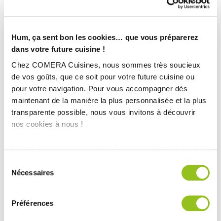
Hum, ça sent bon les cookies… que vous préparerez
dans votre future cuisine !
Chez COMERA Cuisines, nous sommes très soucieux
de vos goûts, que ce soit pour votre future cuisine ou
pour votre navigation. Pour vous accompagner dès
maintenant de la manière la plus personnalisée et la plus
transparente possible, nous vous invitons à découvrir
nos cookies à nous !
Les cookies nous permettent de personnaliser le contenu
et les annonces, d'offrir des fonctionnalités relatives aux
Sélection
médias sociaux et d'analyser notre trafic. Nous
Nécessaires
du
INFORMATIONS
partageons également des informations sur l'utilisation de
consentement
TECHNIQUES :
notre site avec nos partenaires de médias sociaux, de
Préférences
publicité et d'analyse, qui peuvent combiner celles-ci
Ville :
Les Herbiers (85)
avec d'autres informations que vous leur avez fournies