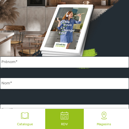
Name
*
Email
*
marketing
J’accepte de recevoir des informations de la part de COMERA
Catalogue
RDV
Magasins