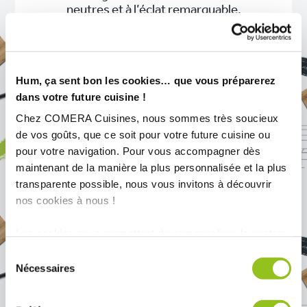
neutres et à l’éclat remarquable.
6. LE CHARME ALLIÉ À
L’ÉLÉGANCE DANS
Hum, ça sent bon les cookies… que vous préparerez
CETTE CUISINE EN L
dans votre future cuisine !
ORIGINALE
Chez COMERA Cuisines, nous sommes très soucieux
de vos goûts, que ce soit pour votre future cuisine ou
pour votre navigation. Pour vous accompagner dès
Un aménagement en L est parfois la
maintenant de la manière la plus personnalisée et la plus
solution adéquate pour agrandir le coin
transparente possible, nous vous invitons à découvrir
cuisine sans l’isoler du reste de la pièce.
nos cookies à nous !
Cette conception est particulière, car
elle inclut le pôle cuisson dans une
prolongation perpendiculaire à la cuisine
Les cookies nous permettent de personnaliser le contenu
existante.
et les annonces, d'offrir des fonctionnalités relatives aux
Sélection
médias sociaux et d'analyser notre trafic. Nous
Nécessaires
du
partageons également des informations sur l'utilisation de
consentement
notre site avec nos partenaires de médias sociaux, de