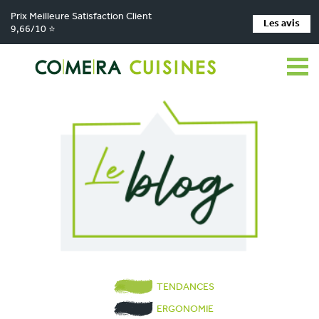
Prix Meilleure Satisfaction Client
Les avis
9,66/10 ⭐
TENDANCES
ERGONOMIE