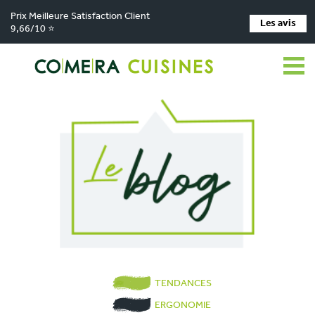
Prix Meilleure Satisfaction Client
Les avis
9,66/10 ⭐
TENDANCES
ERGONOMIE