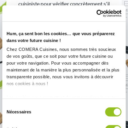
cuisiniste pour vérifier concrètement s’il
convient à vos attentes.
Hum, ça sent bon les cookies… que vous préparerez
dans votre future cuisine !
Chez COMERA Cuisines, nous sommes très soucieux
de vos goûts, que ce soit pour votre future cuisine ou
pour votre navigation. Pour vous accompagner dès
maintenant de la manière la plus personnalisée et la plus
transparente possible, nous vous invitons à découvrir
nos cookies à nous !
Les cookies nous permettent de personnaliser le contenu
et les annonces, d'offrir des fonctionnalités relatives aux
Sélection
médias sociaux et d'analyser notre trafic. Nous
Nécessaires
du
partageons également des informations sur l'utilisation de
consentement
notre site avec nos partenaires de médias sociaux, de