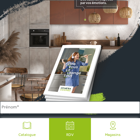
Name
*
Catalogue
RDV
Magasins