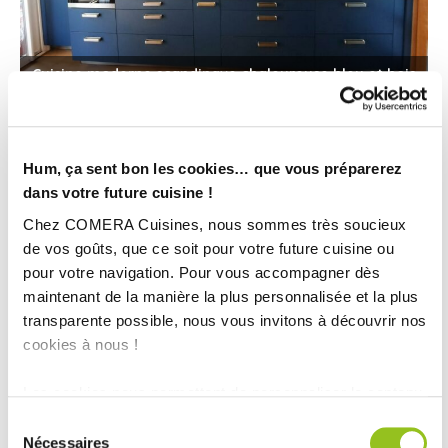
Cuisine moderne scandinave chaleureuse bleu et bois
Hum, ça sent bon les cookies… que vous préparerez
dans votre future cuisine !
Chez COMERA Cuisines, nous sommes très soucieux
de vos goûts, que ce soit pour votre future cuisine ou
pour votre navigation. Pour vous accompagner dès
maintenant de la manière la plus personnalisée et la plus
transparente possible, nous vous invitons à découvrir nos
Cuisine moderne blanche et bois avec plan de travail
cookies à nous !
céramique
Les cookies nous permettent de personnaliser le contenu
et les annonces, d'offrir des fonctionnalités relatives aux
Sélection
médias sociaux et d'analyser notre trafic. Nous
Nécessaires
du