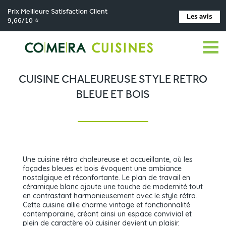
Prix Meilleure Satisfaction Client
Les avis
9,66/10 ⭐
Comera Cuisines
Nos magasins de cuisine
Cuisiniste Sautron
>
>
>
Réalisations
Cuisine chaleureuse style retro bleue et bois
>
CUISINE CHALEUREUSE STYLE RETRO
BLEUE ET BOIS
Une cuisine rétro chaleureuse et accueillante, où les
façades bleues et bois évoquent une ambiance
nostalgique et réconfortante. Le plan de travail en
céramique blanc ajoute une touche de modernité tout
en contrastant harmonieusement avec le style rétro.
Cette cuisine allie charme vintage et fonctionnalité
contemporaine, créant ainsi un espace convivial et
plein de caractère où cuisiner devient un plaisir.