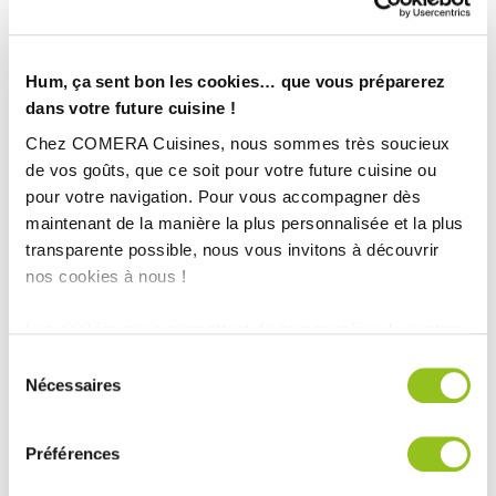
Hum, ça sent bon les cookies… que vous préparerez
dans votre future cuisine !
Chez COMERA Cuisines, nous sommes très soucieux
de vos goûts, que ce soit pour votre future cuisine ou
pour votre navigation. Pour vous accompagner dès
maintenant de la manière la plus personnalisée et la plus
transparente possible, nous vous invitons à découvrir
nos cookies à nous !
Les cookies nous permettent de personnaliser le contenu
et les annonces, d'offrir des fonctionnalités relatives aux
Sélection
INFORMATIONS
médias sociaux et d'analyser notre trafic. Nous
Nécessaires
du
TECHNIQUES :
partageons également des informations sur l'utilisation de
consentement
notre site avec nos partenaires de médias sociaux, de
Préférences
Ville :
SAUTRON (44)
publicité et d'analyse, qui peuvent combiner celles-ci
Magasin :
COMERA Cuisines Sautron (44)
avec d'autres informations que vous leur avez fournies