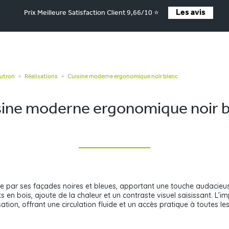
Les avis
Prix Meilleure Satisfaction Client 9,66/10 ⭐
autron
Réalisations
Cuisine moderne ergonomique noir blanc
>
>
sine moderne ergonomique noir b
e par ses façades noires et bleues, apportant une touche audacieus
ts en bois, ajoute de la chaleur et un contraste visuel saisissant. L
sation, offrant une circulation fluide et un accès pratique à toutes le