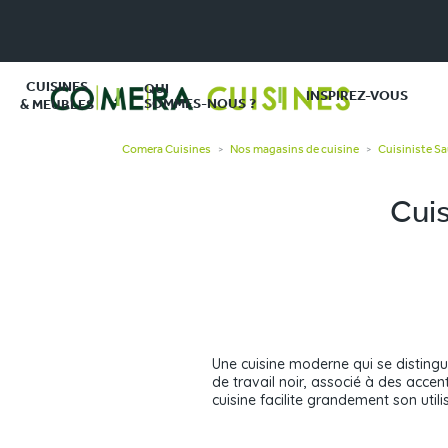
CUISINES
QUI
INSPIREZ-VOUS
SOMMES-NOUS ?
& MEUBLES
Comera Cuisines
Nos magasins de cuisine
Cuisiniste S
>
>
Cui
Une cuisine moderne qui se distingu
de travail noir, associé à des accen
cuisine facilite grandement son utili