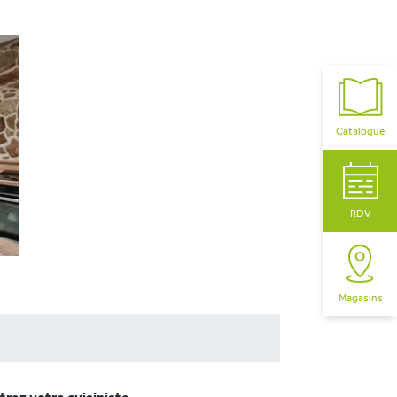
Catalogue
RDV
Magasins