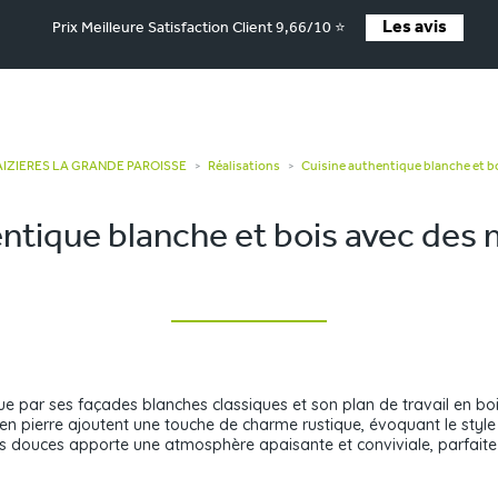
Les avis
Prix Meilleure Satisfaction Client 9,66/10 ⭐
MAIZIERES LA GRANDE PAROISSE
Réalisations
Cuisine authentique blanche et bo
>
>
ntique blanche et bois avec des 
gue par ses façades blanches classiques et son plan de travail en b
s en pierre ajoutent une touche de charme rustique, évoquant le sty
rs douces apporte une atmosphère apaisante et conviviale, parfaite