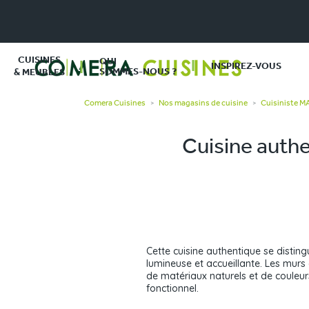
CUISINES
QUI
INSPIREZ-VOUS
SOMMES-NOUS ?
& MEUBLES
Comera Cuisines
Nos magasins de cuisine
Cuisiniste 
>
>
Cuisine authe
Cette cuisine authentique se distin
lumineuse et accueillante. Les mur
de matériaux naturels et de couleu
fonctionnel.