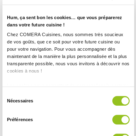
Hum, ça sent bon les cookies… que vous préparerez
dans votre future cuisine !
Chez COMERA Cuisines, nous sommes très soucieux
de vos goûts, que ce soit pour votre future cuisine ou
Cuisine bleue sous escalier avec porte cachée
pour votre navigation. Pour vous accompagner dès
maintenant de la manière la plus personnalisée et la plus
transparente possible, nous vous invitons à découvrir nos
cookies à nous !
Les cookies nous permettent de personnaliser le contenu
et les annonces, d'offrir des fonctionnalités relatives aux
Sélection
médias sociaux et d'analyser notre trafic. Nous
Nécessaires
du
partageons également des informations sur l'utilisation de
consentement
notre site avec nos partenaires de médias sociaux, de
Préférences
publicité et d'analyse, qui peuvent combiner celles-ci
avec d'autres informations que vous leur avez fournies