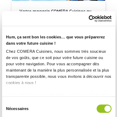
Votre magasin COMERA Cuisines au
Salon de la Maison
13 octobre 2023
Du 20 au 22 octobre, retrouvez votre
Hum, ça sent bon les cookies… que vous préparerez
magasin COMERA Cuisines au Salon de
dans votre future cuisine !
la Maison aux Atlantes - Les Sables[...]
Chez COMERA Cuisines, nous sommes très soucieux
de vos goûts, que ce soit pour votre future cuisine ou
Lire la suite
pour votre navigation. Pour vous accompagner dès
maintenant de la manière la plus personnalisée et la plus
transparente possible, nous vous invitons à découvrir nos
cookies à nous !
Les cookies nous permettent de personnaliser le contenu
et les annonces, d'offrir des fonctionnalités relatives aux
Sélection
médias sociaux et d'analyser notre trafic. Nous
Nécessaires
du
partageons également des informations sur l'utilisation de
consentement