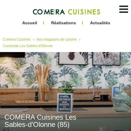
10:00
19:00
Accueil
I
Réalisations
I
Actualités
Comera Cuisines
Nos magasins de cuisine
>
>
Cuisiniste Les Sables d'Olonne
COMERA Cuisines Les
Sables-d’Olonne (85)