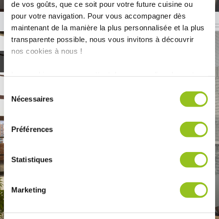
de vos goûts, que ce soit pour votre future cuisine ou
pour votre navigation. Pour vous accompagner dès
maintenant de la manière la plus personnalisée et la plus
transparente possible, nous vous invitons à découvrir
nos cookies à nous !
Tendances
Les cookies nous permettent de personnaliser le contenu
et les annonces, d'offrir des fonctionnalités relatives aux
Sélection
médias sociaux et d'analyser notre trafic. Nous
Nécessaires
du
partageons également des informations sur l'utilisation de
consentement
notre site avec nos partenaires de médias sociaux, de
Préférences
publicité et d'analyse, qui peuvent combiner celles-ci
avec d'autres informations que vous leur avez fournies
ou qu'ils ont collectées lors de votre utilisation de leurs
Statistiques
services.
Marketing
01/06/2022
Concevoir une cuisine pastel et moderne