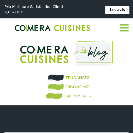
Prix Meilleure Satisfaction Client
Les avis
9,66/10 ⭐
TENDANCES
ERGONOMIE
EQUIPEMENTS