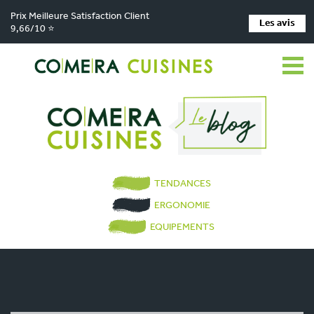
Prix Meilleure Satisfaction Client
Les avis
9,66/10 ⭐
TENDANCES
ERGONOMIE
EQUIPEMENTS