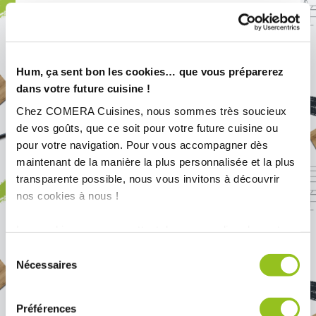
Hum, ça sent bon les cookies… que vous préparerez
dans votre future cuisine !
Chez COMERA Cuisines, nous sommes très soucieux
de vos goûts, que ce soit pour votre future cuisine ou
pour votre navigation. Pour vous accompagner dès
maintenant de la manière la plus personnalisée et la plus
transparente possible, nous vous invitons à découvrir
nos cookies à nous !
Réalisation COMERA Cuisines Orléans
Les cookies nous permettent de personnaliser le contenu
Fleury-les-Aubrais (45) – Cuisine blanc
et les annonces, d'offrir des fonctionnalités relatives aux
Sélection
brillant
médias sociaux et d'analyser notre trafic. Nous
Nécessaires
du
partageons également des informations sur l'utilisation de
consentement
notre site avec nos partenaires de médias sociaux, de
Préférences
publicité et d'analyse, qui peuvent combiner celles-ci