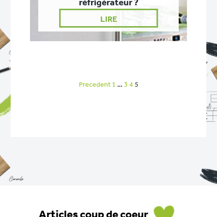
réfrigérateur ?
LIRE
Precedent
1
…
3
4
5
Articles coup de coeur