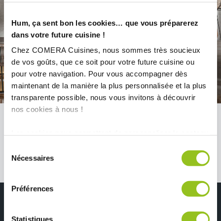
Hum, ça sent bon les cookies… que vous préparerez
dans votre future cuisine !
Chez COMERA Cuisines, nous sommes très soucieux
de vos goûts, que ce soit pour votre future cuisine ou
pour votre navigation. Pour vous accompagner dès
maintenant de la manière la plus personnalisée et la plus
transparente possible, nous vous invitons à découvrir
nos cookies à nous !
Les cookies nous permettent de personnaliser le contenu
VOIR TOUTES LES CUISINES
et les annonces, d'offrir des fonctionnalités relatives aux
Sélection
médias sociaux et d'analyser notre trafic. Nous
Nécessaires
du
partageons également des informations sur l'utilisation de
consentement
notre site avec nos partenaires de médias sociaux, de
Préférences
publicité et d'analyse, qui peuvent combiner celles-ci
avec d'autres informations que vous leur avez fournies
Besoins d'inspiration ?
ou qu'ils ont collectées lors de votre utilisation de leurs
Statistiques