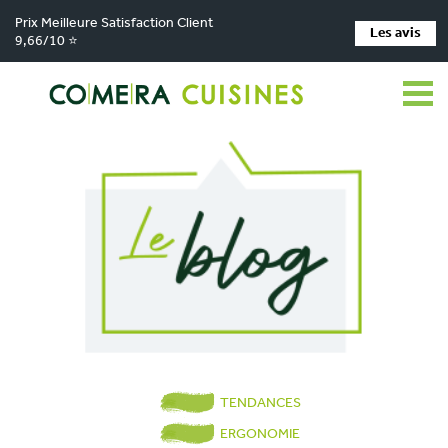
Prix Meilleure Satisfaction Client
Les avis
9,66/10 ⭐
TENDANCES
ERGONOMIE