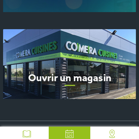
© 2026 COMERA Cuisines, tous droits réservés
-
Plan du site
-
Mentions Légales
-
FAQ
-
Contact Presse