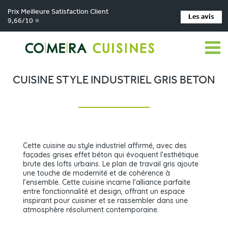
Prix Meilleure Satisfaction Client
Les avis
9,66/10 ⭐
Comera Cuisines
Nos magasins de cuisine
Cuisiniste Firminy
>
>
>
Réalisations
Cuisine style industriel gris beton
>
CUISINE STYLE INDUSTRIEL GRIS BETON
Cette cuisine au style industriel affirmé, avec des
façades grises effet béton qui évoquent l’esthétique
brute des lofts urbains. Le plan de travail gris ajoute
une touche de modernité et de cohérence à
l’ensemble. Cette cuisine incarne l’alliance parfaite
entre fonctionnalité et design, offrant un espace
inspirant pour cuisiner et se rassembler dans une
atmosphère résolument contemporaine.