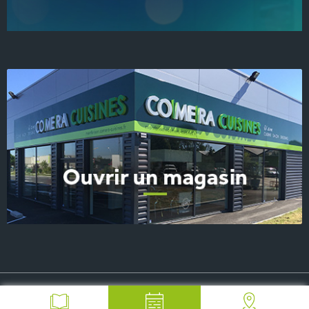
© 2026 COMERA Cuisines, tous droits réservés
-
Plan du site
-
Mentions Légales
-
FAQ
-
Contact Presse