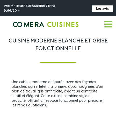
Prix Meilleure Satisfaction Client
Les avis
9,66/10 ⭐
Comera Cuisines
Nos magasins de cuisine
Cuisiniste Firminy
>
>
>
Réalisations
Cuisine moderne blanche et grise fonctionnelle
>
CUISINE MODERNE BLANCHE ET GRISE
FONCTIONNELLE
Une cuisine moderne et épurée avec des façades
blanches qui reflètent la lumière, accompagnées d’un
plan de travail gris anthracite, créant un contraste
subtil et élégant. Cette cuisine combine style et
praticité, offrant un espace fonctionnel pour préparer
les repas quotidiens.