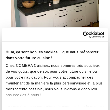
INFORMATIONS
Hum, ça sent bon les cookies… que vous préparerez
TECHNIQUES :
dans votre future cuisine !
Ville :
Le Chambon-Feugerolles (42)
Chez COMERA Cuisines, nous sommes très soucieux
Magasin :
COMERA Cuisines à Saint Étienne – Firminy (42)
de vos goûts, que ce soit pour votre future cuisine ou
pour votre navigation. Pour vous accompagner dès
COMERA
-
En savoir plus
maintenant de la manière la plus personnalisée et la plus
transparente possible, nous vous invitons à découvrir
nos cookies à nous !
Rencontrez votre cuisiniste
Les cookies nous permettent de personnaliser le contenu
Prendre rendez-vous