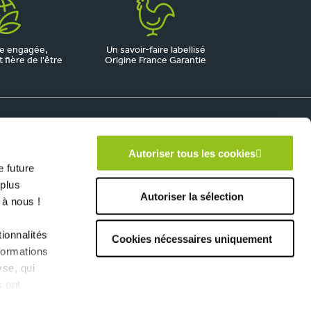
e engagée,
Un savoir-faire labellisé
fière de l'être
Origine France Garantie
Autoriser tous les cookies
 future
 plus
Autoriser la sélection
 à nous !
ionnalités
Cookies nécessaires uniquement
formations
yse, qui
s ont