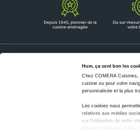
Depuis 1945, pionnier de la
Du sur-mesure
cuisine aménagée
votre 
Dossiers utiles
Hum, ça sent bon les coo
Chez COMERA Cuisines, no
COMERA Jobs
cuisine ou pour votre nav
Ouvrir un magasin COMERA Cuisines
personnalisée et la plus t
Les cookies nous permetten
relatives aux médias socia
sur l'utilisation de notre 
peuvent combiner celles-ci
collectées lors de votre uti