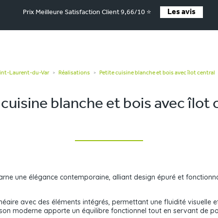
Les avis
Prix Meilleure Satisfaction Client 9,66/10 ⭐
aint-Laurent-du-Var
Réalisations
Petite cuisine blanche et bois avec îlot central
>
>
 cuisine blanche et bois avec îlot 
arne une élégance contemporaine, alliant design épuré et fonction
éaire avec des éléments intégrés, permettant une fluidité visuelle et
son moderne apporte un équilibre fonctionnel tout en servant de poi