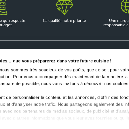
 qui respecte
La qualité, notre priorité
Une marqu
budget
responsable et 
kies… que vous préparerez dans votre future cuisine !
us sommes très soucieux de vos goûts, que ce soit pour votre
igation. Pour vous accompagner dès maintenant de la manière la
ransparente possible, nous vous invitons à découvrir nos cookies
t de personnaliser le contenu et les annonces, d'offrir des fonct
ux et d'analyser notre trafic. Nous partageons également des in
site avec nos partenaires de médias sociaux, de publicité et d'anal
 avec d'autres informations que vous leur avez fournies ou qu'il
lisation de leurs services.