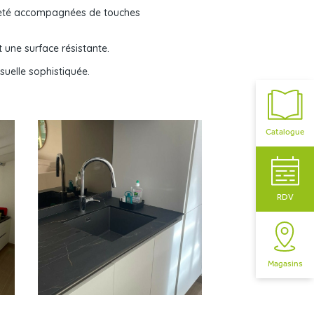
ureté accompagnées de touches
t une surface résistante.
isuelle sophistiquée.
Catalogue
RDV
Magasins