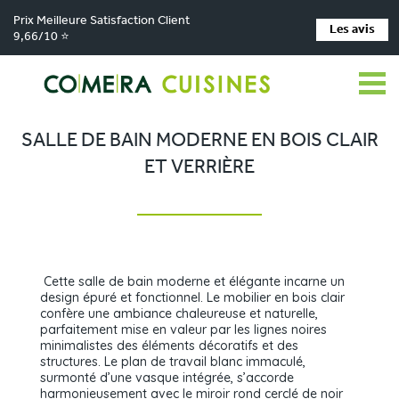
Prix Meilleure Satisfaction Client
Les avis
9,66/10 ⭐
Comera Cuisines
Nos magasins de cuisine
Cuisiniste Firminy
>
>
>
Réalisations
Salle de bain moderne en bois clair et verrière
>
SALLE DE BAIN MODERNE EN BOIS CLAIR
ET VERRIÈRE
Cette salle de bain moderne et élégante incarne un
design épuré et fonctionnel. Le mobilier en bois clair
confère une ambiance chaleureuse et naturelle,
parfaitement mise en valeur par les lignes noires
minimalistes des éléments décoratifs et des
structures. Le plan de travail blanc immaculé,
surmonté d’une vasque intégrée, s’accorde
harmonieusement avec le miroir rond cerclé de noir