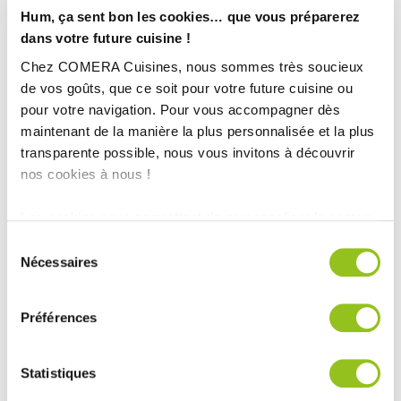
Hum, ça sent bon les cookies… que vous préparerez
dans votre future cuisine !
Chez COMERA Cuisines, nous sommes très soucieux
de vos goûts, que ce soit pour votre future cuisine ou
pour votre navigation. Pour vous accompagner dès
maintenant de la manière la plus personnalisée et la plus
transparente possible, nous vous invitons à découvrir
nos cookies à nous !
Les cookies nous permettent de personnaliser le contenu
INFORMATIONS
et les annonces, d'offrir des fonctionnalités relatives aux
Sélection
TECHNIQUES :
médias sociaux et d'analyser notre trafic. Nous
Nécessaires
du
partageons également des informations sur l'utilisation de
consentement
Ville :
Firminy (42)
notre site avec nos partenaires de médias sociaux, de
Magasin :
COMERA Cuisines à Saint Étienne – Firminy (42)
Préférences
publicité et d'analyse, qui peuvent combiner celles-ci
avec d'autres informations que vous leur avez fournies
COMERA
-
En savoir plus
ou qu'ils ont collectées lors de votre utilisation de leurs
Statistiques
services.