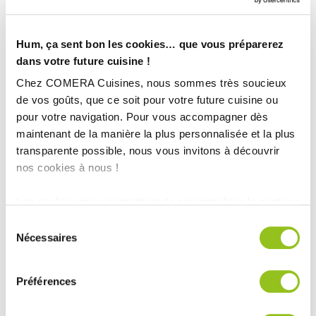
Hum, ça sent bon les cookies… que vous préparerez
dans votre future cuisine !
Chez COMERA Cuisines, nous sommes très soucieux
de vos goûts, que ce soit pour votre future cuisine ou
pour votre navigation. Pour vous accompagner dès
maintenant de la manière la plus personnalisée et la plus
transparente possible, nous vous invitons à découvrir
nos cookies à nous !
Les cookies nous permettent de personnaliser le contenu
et les annonces, d'offrir des fonctionnalités relatives aux
Sélection
INFORMATIONS
médias sociaux et d'analyser notre trafic. Nous
Nécessaires
du
partageons également des informations sur l'utilisation de
TECHNIQUES :
consentement
notre site avec nos partenaires de médias sociaux, de
Préférences
publicité et d'analyse, qui peuvent combiner celles-ci
Ville :
Montbrison (42)
avec d'autres informations que vous leur avez fournies
Magasin :
COMERA Cuisines à Montbrison (42)