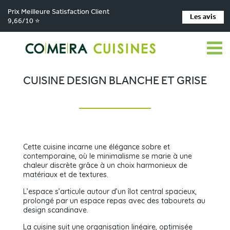
Prix Meilleure Satisfaction Client
Les avis
9,66/10 ⭐
Comera Cuisines
Nos magasins de cuisine
Cuisiniste MONTBRISON
>
>
>
Réalisations
Cuisine design blanche et grise
>
CUISINE DESIGN BLANCHE ET GRISE
Cette cuisine incarne une élégance sobre et
contemporaine, où le minimalisme se marie à une
chaleur discrète grâce à un choix harmonieux de
matériaux et de textures.
L’espace s’articule autour d’un îlot central spacieux,
prolongé par un espace repas avec des tabourets au
design scandinave.
La cuisine suit une organisation linéaire, optimisée