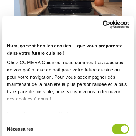
Hum, ça sent bon les cookies… que vous préparerez
dans votre future cuisine !
Chez COMERA Cuisines, nous sommes très soucieux
de vos goûts, que ce soit pour votre future cuisine ou
pour votre navigation. Pour vous accompagner dès
maintenant de la manière la plus personnalisée et la plus
transparente possible, nous vous invitons à découvrir
nos cookies à nous !
Les cookies nous permettent de personnaliser le contenu
et les annonces, d'offrir des fonctionnalités relatives aux
Sélection
médias sociaux et d'analyser notre trafic. Nous
Nécessaires
du
partageons également des informations sur l'utilisation de