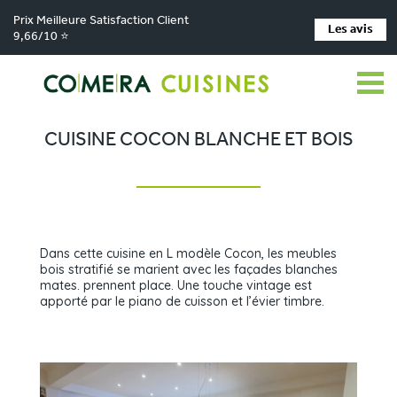
Prix Meilleure Satisfaction Client
Les avis
9,66/10 ⭐
Comera Cuisines
Nos magasins de cuisine
Cuisiniste Cholet
>
>
>
Réalisations
Cuisine cocon blanche et bois
>
CUISINE COCON BLANCHE ET BOIS
Dans cette cuisine en L modèle Cocon, les meubles
bois stratifié se marient avec les façades blanches
mates. prennent place. Une touche vintage est
apporté par le piano de cuisson et l’évier timbre.