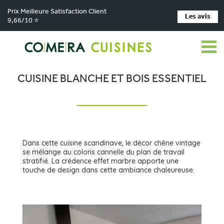
Prix Meilleure Satisfaction Client
Les avis
9,66/10 ⭐
Comera Cuisines
Nos magasins de cuisine
Cuisiniste Cholet
>
>
>
Réalisations
Cuisine blanche et bois essentiel
>
CUISINE BLANCHE ET BOIS ESSENTIEL
Dans cette cuisine scandinave, le décor chêne vintage
se mélange au coloris cannelle du plan de travail
stratifié. La crédence effet marbre apporte une
touche de design dans cette ambiance chaleureuse.