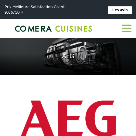
Prix Meilleure Satisfaction Client
Les avis
9,66/10 ⭐
COMERA Cuisines
L'électroménager
AEG
AEG