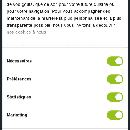
de vos goûts, que ce soit pour votre future cuisine ou
pour votre navigation. Pour vous accompagner dès
maintenant de la manière la plus personnalisée et la plus
transparente possible, nous vous invitons à découvrir
nos cookies à nous !
Les cookies nous permettent de personnaliser le contenu
et les annonces, d'offrir des fonctionnalités relatives aux
Sélection
médias sociaux et d'analyser notre trafic. Nous
Nécessaires
du
partageons également des informations sur l'utilisation de
consentement
notre site avec nos partenaires de médias sociaux, de
Préférences
publicité et d'analyse, qui peuvent combiner celles-ci
avec d'autres informations que vous leur avez fournies
ou qu'ils ont collectées lors de votre utilisation de leurs
Statistiques
services.
Marketing