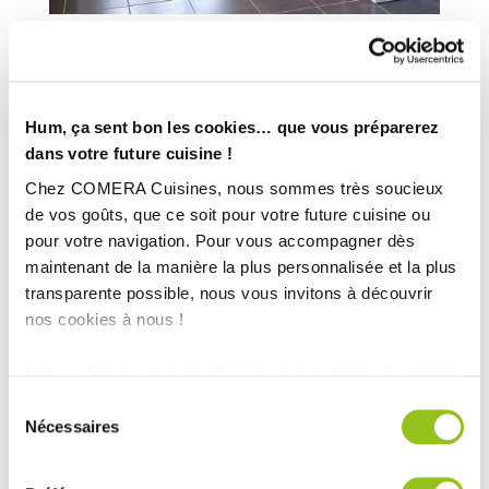
Hum, ça sent bon les cookies… que vous préparerez
dans votre future cuisine !
Chez COMERA Cuisines, nous sommes très soucieux
de vos goûts, que ce soit pour votre future cuisine ou
pour votre navigation. Pour vous accompagner dès
maintenant de la manière la plus personnalisée et la plus
transparente possible, nous vous invitons à découvrir
nos cookies à nous !
Les cookies nous permettent de personnaliser le contenu
et les annonces, d'offrir des fonctionnalités relatives aux
INFORMATIONS
Sélection
médias sociaux et d'analyser notre trafic. Nous
Nécessaires
du
TECHNIQUES :
partageons également des informations sur l'utilisation de
consentement
notre site avec nos partenaires de médias sociaux, de
Plan de travail :
Chêne millésime blanchi