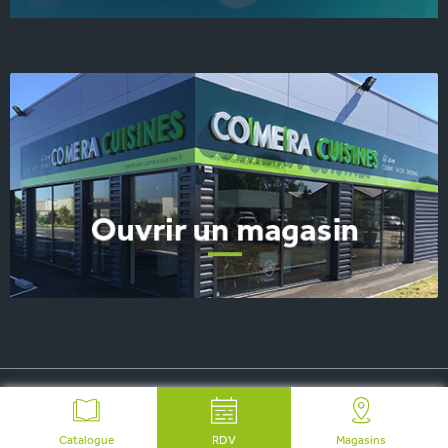
© 2026 COMERA Cuisines, tous droits réservés
-
Plan du site
-
Mentions Légales
-
FAQ
-
Contact Presse
Catalogue
RDV
Magasins