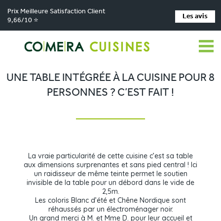
Prix Meilleure Satisfaction Client
Les avis
9,66/10 ⭐
Comera Cuisines
Nos magasins de cuisine
Cuisiniste MONTAUBAN
>
>
>
Réalisations
Une table intégrée à la cuisine pour 8 personnes ? C’est fait !
>
UNE TABLE INTÉGRÉE À LA CUISINE POUR 8
PERSONNES ? C’EST FAIT !
La vraie particularité de cette cuisine c’est sa table
aux dimensions surprenantes et sans pied central ! Ici
un raidisseur de même teinte permet le soutien
invisible de la table pour un débord dans le vide de
2,5m.
Les coloris Blanc d’été et Chêne Nordique sont
réhaussés par un électroménager noir.
Un grand merci à M. et Mme D. pour leur accueil et